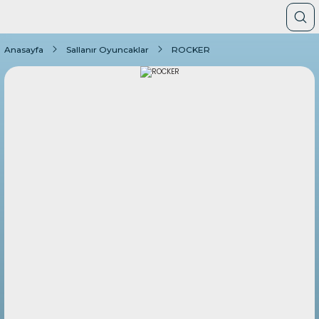
Anasayfa
Sallanır Oyuncaklar
ROCKER