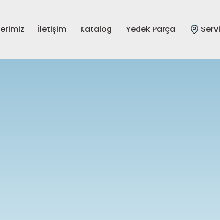
lerimiz
İletişim
Katalog
Yedek Parça
Serv