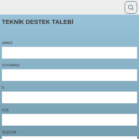
TEKNİK DESTEK TALEBİ
ADINIZ
SOYADINIZ
İL
İLÇE
TELEFON