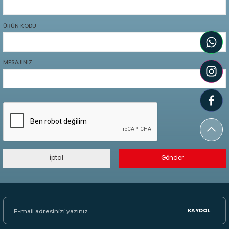
ÜRÜN KODU
MESAJINIZ
İptal
Gönder
KAYDOL