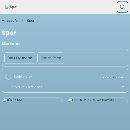
Anasayfa
Spor
Spor
Markalar
Dolu Oyuncak
Fisher-Price
Stoktakiler
Toplam
6
ürün