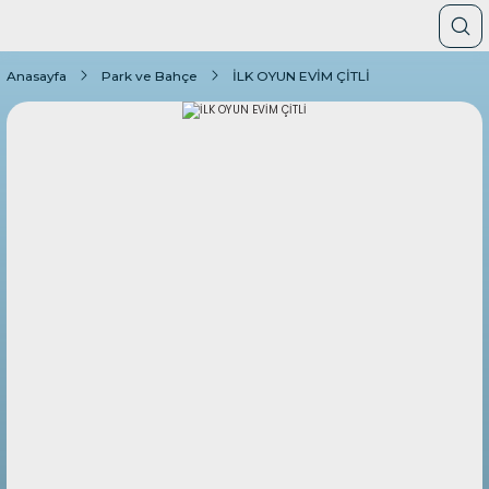
Anasayfa
Park ve Bahçe
İLK OYUN EVİM ÇİTLİ