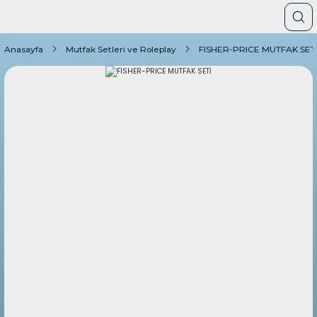
Anasayfa
Mutfak Setleri ve Roleplay
FISHER-PRICE MUTFAK SET