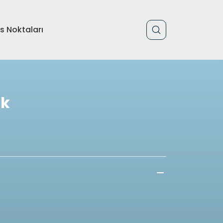
is Noktaları
ık