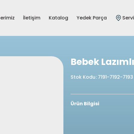
lerimiz
İletişim
Katalog
Yedek Parça
Serv
Bebek Lazıml
Stok Kodu
:
7191-7192-7193
Ürün Bilgisi