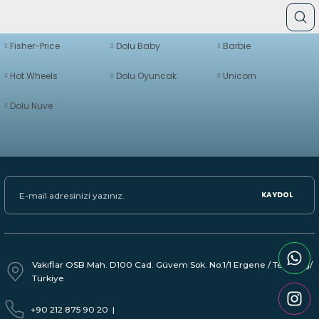
Fisher-Price
Dolu Baby
Barbie
Hot Wheels
Dolu Oyuncak
Unicorn
Dolu Nuve
KAYDOL
Vakıflar OSB Mah. D100 Cad. Güvem Sok. No:1/1 Ergene / Tekirdağ/
Türkiye
+90 212 875 90 20
|