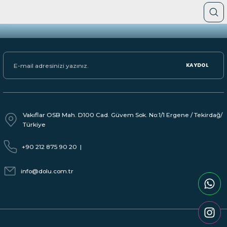
KAYDOL
Vakıflar OSB Mah. D100 Cad. Güvem Sok. No:1/1 Ergene / Tekirdağ/
Türkiye
+90 212 875 90 20
|
info@dolu.com.tr